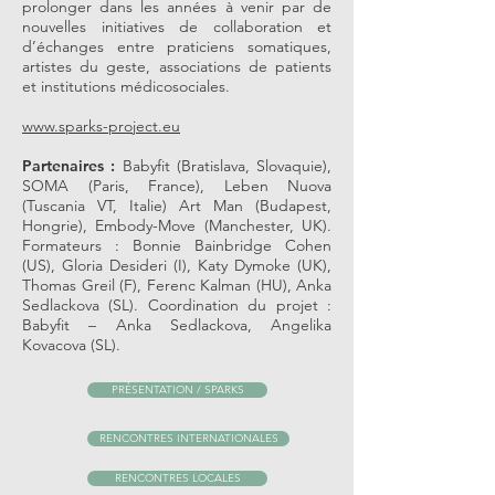
prolonger dans les années à venir par de
nouvelles initiatives de collaboration et
d’échanges entre praticiens somatiques,
artistes du geste, associations de patients
et institutions médicosociales.
www.sparks-project.eu
Partenaires :
Babyfit (Bratislava, Slovaquie),
SOMA (Paris, France), Leben Nuova
(Tuscania VT, Italie) Art Man (Budapest,
Hongrie), Embody-Move (Manchester, UK).
Formateurs : Bonnie Bainbridge Cohen
(US), Gloria Desideri (I), Katy Dymoke (UK),
Thomas Greil (F), Ferenc Kalman (HU), Anka
Sedlackova (SL). Coordination du projet :
Babyfit – Anka Sedlackova, Angelika
Kovacova (SL).
PRÉSENTATION / SPARKS
RENCONTRES INTERNATIONALES
RENCONTRES LOCALES